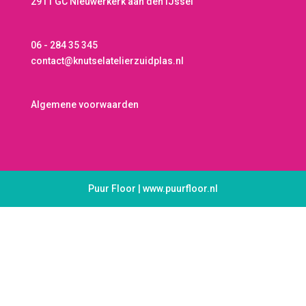
2911 GC Nieuwerkerk aan den IJssel
06 - 284 35 345
contact@knutselatelierzuidplas.nl
Algemene voorwaarden
Puur Floor | www.puurfloor.nl