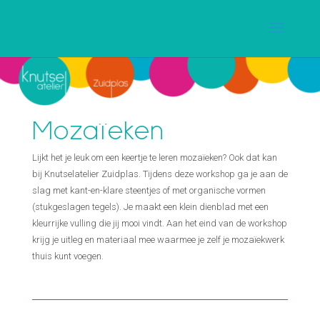
Mozaïeken
Lijkt het je leuk om een keertje te leren mozaïeken? Ook dat kan
bij Knutselatelier Zuidplas. Tijdens deze workshop ga je aan de
slag met kant-en-klare steentjes of met organische vormen
(stukgeslagen tegels). Je maakt een klein dienblad met een
kleurrijke vulling die jij mooi vindt. Aan het eind van de workshop
krijg je uitleg en materiaal mee waarmee je zelf je mozaïekwerk
thuis kunt voegen.